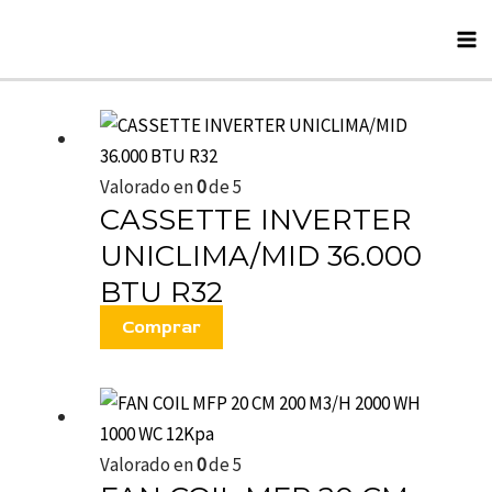
Skip
Ma
to
M
content
Valorado en
0
de 5
CASSETTE INVERTER
UNICLIMA/MID 36.000
BTU R32
Comprar
Valorado en
0
de 5