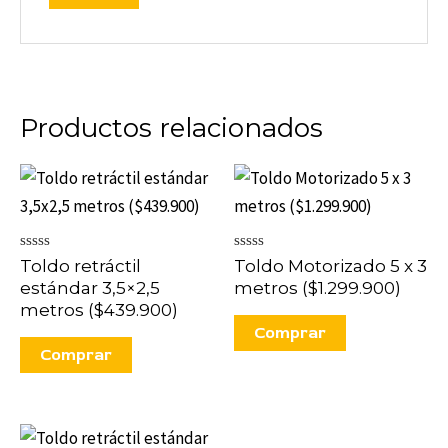
Productos relacionados
Valorado
Valorado
Toldo retráctil
Toldo Motorizado 5 x 3
en
en
estándar 3,5×2,5
metros ($1.299.900)
0
0
de
de
metros ($439.900)
5
5
Comprar
Comprar