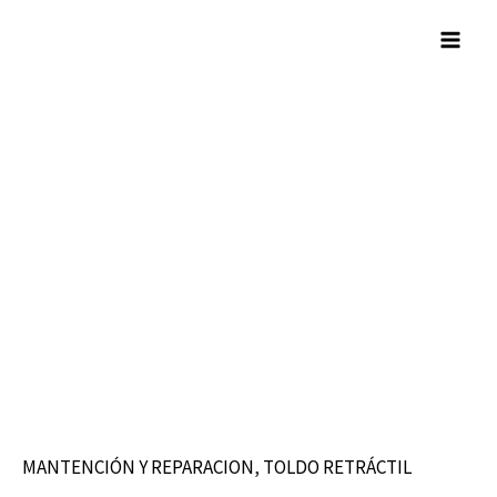
Skip
Mai
to
Men
content
MANTENCIÓN Y REPARACION
,
TOLDO RETRÁCTIL