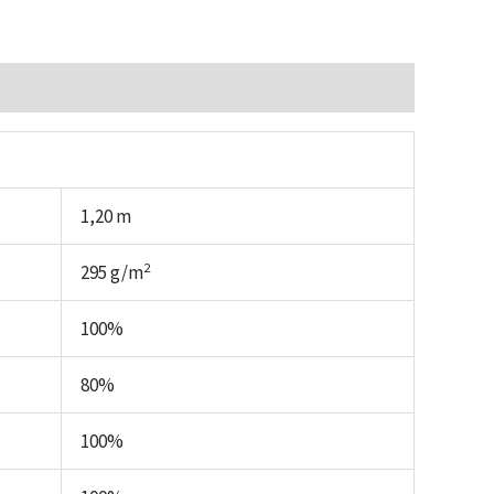
1,20 m
2
295 g/m
100%
80%
100%