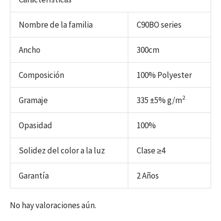
Nombre de la familia
C90BO series
Ancho
300cm
Composición
100% Polyester
2
Gramaje
335 ±5% g/m
Opasidad
100%
Solidez del color a la luz
Clase ≥4
Garantía
2 Años
No hay valoraciones aún.