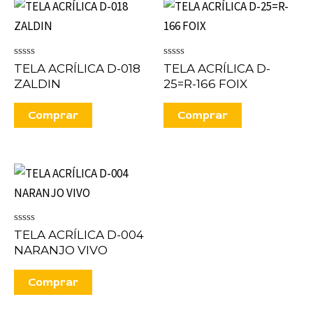
Valorado
Valorado
TELA ACRÍLICA D-018
TELA ACRÍLICA D-
en
en
ZALDIN
25=R-166 FOIX
0
0
de
de
5
5
Comprar
Comprar
Valorado
TELA ACRÍLICA D-004
en
NARANJO VIVO
0
de
5
Comprar