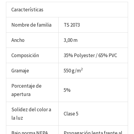
Características
Nombre de familia
TS 2073
Ancho
3,00 m
Composición
35% Polyester / 65% PVC
2
Gramaje
550 g/m
Porcentaje de
5%
apertura
Solidez del color a
Clase 5
la luz
Bajo norma NFPA
Propagación lenta frente al