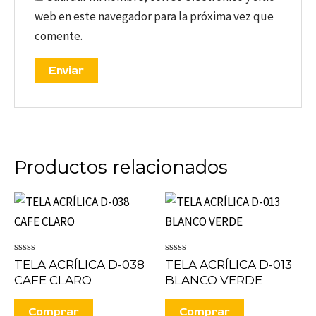
web en este navegador para la próxima vez que
comente.
Productos relacionados
Valorado
Valorado
TELA ACRÍLICA D-038
TELA ACRÍLICA D-013
en
en
CAFE CLARO
BLANCO VERDE
0
0
de
de
5
5
Comprar
Comprar