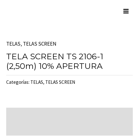
Skip
Mai
to
Men
content
TELAS
,
TELAS SCREEN
TELA SCREEN TS 2106-1
(2,50m) 10% APERTURA
Categorías:
TELAS
,
TELAS SCREEN
Descripción
Valoraciones (0)