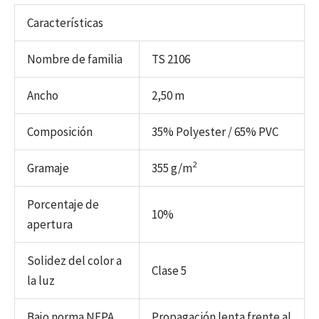
Características
Nombre de familia
TS 2106
Ancho
2,50 m
Composición
35% Polyester / 65% PVC
2
Gramaje
355 g/m
Porcentaje de
10%
apertura
Solidez del color a
Clase 5
la luz
Bajo norma NFPA
Propagación lenta frente al