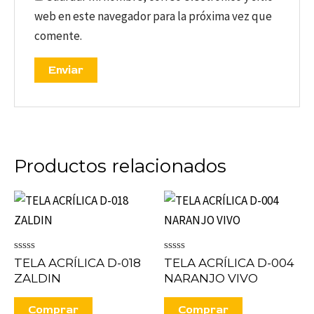
web en este navegador para la próxima vez que
comente.
Productos relacionados
Valorado
Valorado
TELA ACRÍLICA D-018
TELA ACRÍLICA D-004
en
en
ZALDIN
NARANJO VIVO
0
0
de
de
5
5
Comprar
Comprar