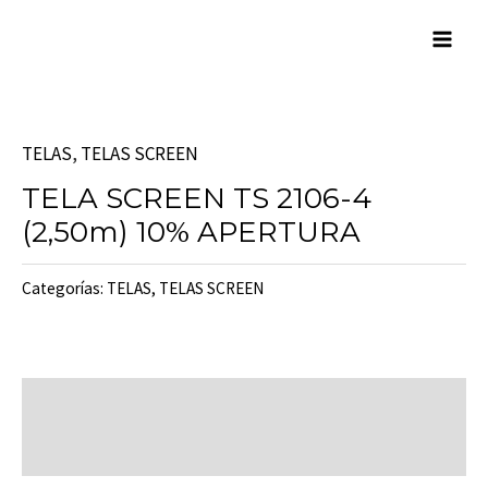
Skip
Mai
to
Men
content
TELAS
,
TELAS SCREEN
TELA SCREEN TS 2106-4
(2,50m) 10% APERTURA
Categorías:
TELAS
,
TELAS SCREEN
Descripción
Valoraciones (0)