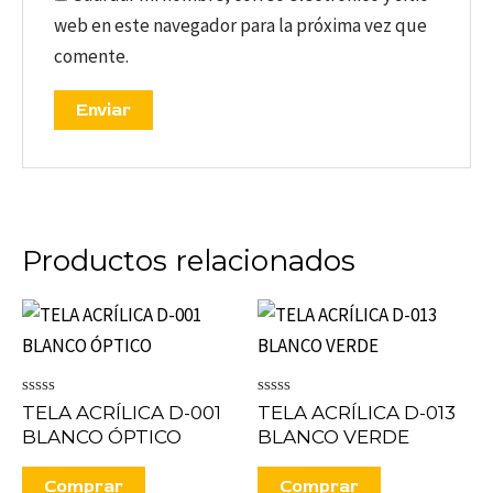
web en este navegador para la próxima vez que
comente.
Productos relacionados
Valorado
Valorado
TELA ACRÍLICA D-001
TELA ACRÍLICA D-013
en
en
BLANCO ÓPTICO
BLANCO VERDE
0
0
de
de
5
5
Comprar
Comprar