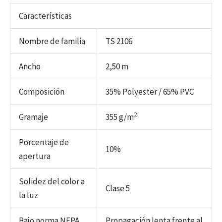
Características
Nombre de familia
TS 2106
Ancho
2,50 m
Composición
35% Polyester / 65% PVC
2
Gramaje
355 g/m
Porcentaje de
10%
apertura
Solidez del color a
Clase 5
la luz
Bajo norma NFPA
Propagación lenta frente al