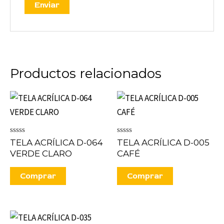
Productos relacionados
Valorado
Valorado
TELA ACRÍLICA D-064
TELA ACRÍLICA D-005
en
en
VERDE CLARO
CAFÉ
0
0
de
de
5
5
Comprar
Comprar